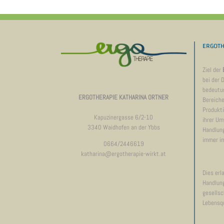
ERGOTH
Ziel der
bei der 
bedeutun
ERGOTHERAPIE KATHARINA ORTNER
Bereiche
Produkti
Kapuzinergasse 6/2-10
ihrer Um
3340 Waidhofen an der Ybbs
Handlung
immer i
0664/2446619
katharina@ergotherapie-wirkt.at
Dies erl
Handlung
gesellsc
Lebensqu