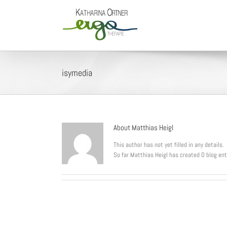
Skip
to
content
isymedia
About
Matthias Heigl
This author has not yet filled in any details.
So far Matthias Heigl has created 0 blog ent