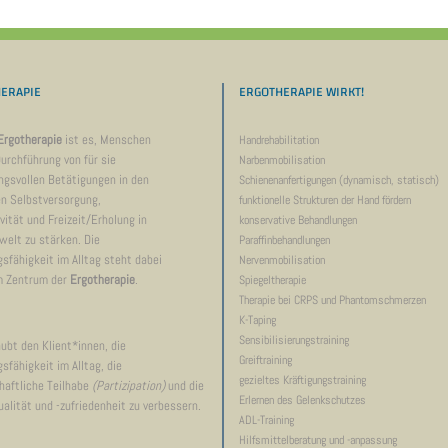
ERAPIE
ERGOTHERAPIE WIRKT!
Ergotherapie
ist es, Menschen
Handrehabilitation
Durchführung von für sie
Narbenmobilisation
gsvollen Betätigungen in den
Schienenanfertigungen (dynamisch, statisch)
n Selbstversorgung,
funktionelle Strukturen der Hand fördern
vität und Freizeit/Erholung in
konservative Behandlungen
welt zu stärken. Die
Paraffinbehandlungen
sfähigkeit im Alltag steht dabei
Nervenmobilisation
m Zentrum der
Ergotherapie
.
Spiegeltherapie
Therapie bei CRPS und Phantomschmerzen
K-Taping
Sensibilisierungstraining
aubt den Klient*innen, die
Greiftraining
sfähigkeit im Alltag, die
gezieltes Kräftigungstraining
haftliche Teilhabe
(Partizipation)
und die
Erlernen des Gelenkschutzes
alität und -zufriedenheit zu verbessern.
ADL-Training
Hilfsmittelberatung und -anpassung