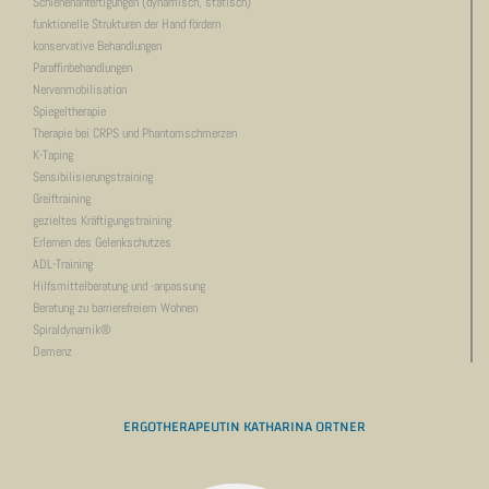
Schienenanfertigungen (dynamisch, statisch)
funktionelle Strukturen der Hand fördern
konservative Behandlungen
Paraffinbehandlungen
Nervenmobilisation
Spiegeltherapie
Therapie bei CRPS und Phantomschmerzen
K-Taping
Sensibilisierungstraining
Greiftraining
gezieltes Kräftigungstraining
Erlernen des Gelenkschutzes
ADL-Training
Hilfsmittelberatung und -anpassung
Beratung zu barrierefreiem Wohnen
Spiraldynamik®
Demenz
ERGOTHERAPEUTIN KATHARINA ORTNER