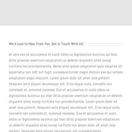
We’d Love to Hear From You, Get In Touch With Us!
At vero eos et accusamus et iusto odios un dignissimos ducimus qui blan
ditiis prasixer esentium voluptatum un deleniti atqueste sites excep
turiitate non providentsimils. Nemo enim ipsam voluptatem quia voluptas sit
aspernatur aut odit aut fugit, consequunturser magni dolores eos qui ratione
voluptatem sequi nesciunt. Lorem ipsum dolor sit amet isse potenti.
Vesquam ante aliquet lacusemper elit. Cras neque nulla, convallis non
commodo et, euismod nonsese. Eos et accusamus et iusto odios un
dignissimos ducimus qui blan ditiis prasixer esentium voluptatum un deleniti
atqueste sites excep turiitate non providentsimils. Lorem ipsum dolor sit
amet isse potenti. Vesquam ante aliquet lacusemper elit. Cras neque nulla,
convallis non commodo et, euismod nonsese. Eos et accusamus et iusto
odios un dignissimos ducimus qui blan ditiis prasixer esentium voluptatum
un deleniti atqueste sites excep turiitate non ipsum dolor sit amet isse
potenti. Vesquam ante aliquet lacusemper elit providentsimils.