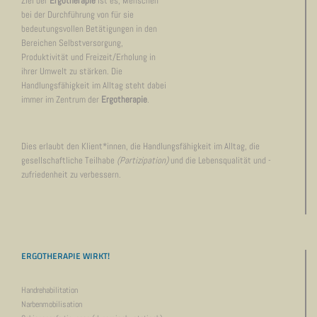
Ziel der
Ergotherapie
ist es, Menschen
bei der Durchführung von für sie
bedeutungsvollen Betätigungen in den
Bereichen Selbstversorgung,
Produktivität und Freizeit/Erholung in
ihrer Umwelt zu stärken. Die
Handlungsfähigkeit im Alltag steht dabei
immer im Zentrum der
Ergotherapie
.
Dies erlaubt den Klient*innen, die Handlungsfähigkeit im Alltag, die
gesellschaftliche Teilhabe
(Partizipation)
und die Lebensqualität und -
zufriedenheit zu verbessern.
ERGOTHERAPIE WIRKT!
Handrehabilitation
Narbenmobilisation